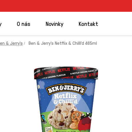
y
O nás
Novinky
Kontakt
en & Jerry’s
Ben & Jerry's Netflix & Chilll’d 465ml