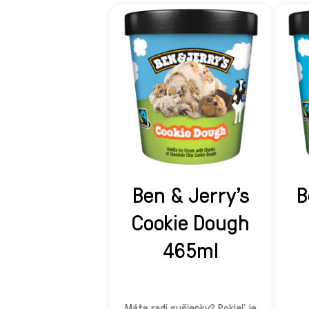
Ben & Jerry's
B
Cookie Dough
465ml
Máte radi sušienky? Pokiaľ je