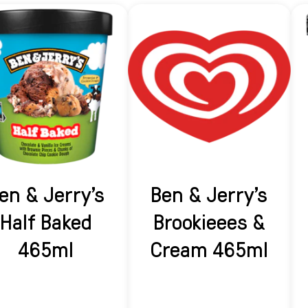
en & Jerry's
Ben & Jerry's
Half Baked
Brookieees &
465ml
Cream 465ml