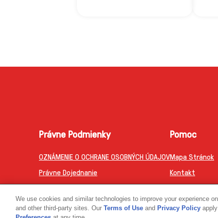
Právne Podmienky
Pomoc
OZNÁMENIE O OCHRANE OSOBNÝCH ÚDAJOV
Mapa Stránok
Právne Dojednanie
Kontakt
Oznámenie O Súboroch Cookie
We use cookies and similar technologies to improve your experience on o
Prístupnosť
and other third-party sites. Our
Terms of Use
and
Privacy Policy
apply 
Preferences
at any time.