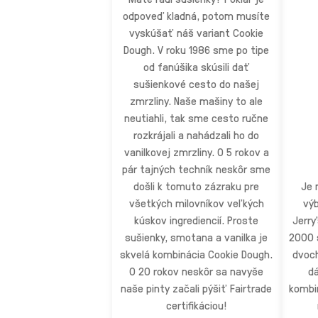
odpoveď kladná, potom musíte
vyskúšať náš variant Cookie
Dough. V roku 1986 sme po tipe
od fanúšika skúsili dať
sušienkové cesto do našej
zmrzliny. Naše mašiny to ale
neutiahli, tak sme cesto ručne
rozkrájali a nahádzali ho do
vanilkovej zmrzliny. O 5 rokov a
pár tajných techník neskôr sme
došli k tomuto zázraku pre
Je 
všetkých milovníkov veľkých
výb
kúskov ingrediencií. Proste
Jerry
sušienky, smotana a vanilka je
2000 s
skvelá kombinácia Cookie Dough.
dvoch
O 20 rokov neskôr sa navyše
dá
naše pinty začali pýšiť Fairtrade
kombin
certifikáciou!