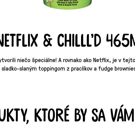
Netflix & Chilll’d 465
tvorili niečo špeciálne! A rovnako ako Netflix, je v tej
a sladko-slaným toppingom z praclíkov a fudge brownies
ukty, ktoré by sa vám