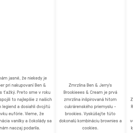
nám jasné, že niekedy je
er pri nakupovaní Ben &
Zmrzlina Ben & Jerry's
's ťažký. Preto sme v roku
Brookieees & Cream je prvá
pojili to najlepšie z našich
zmrzlina inšpirovaná hitom
Z
 legiend a dosiahli dvojitú
cukrárenského priemyslu -
R
vku eufórie. Vieme, že
brookies. Vyskúšajte túto
ácia vanilky a čokolády sa
dokonalú kombináciu brownies a
v
nám naozaj podarila.
cookies.