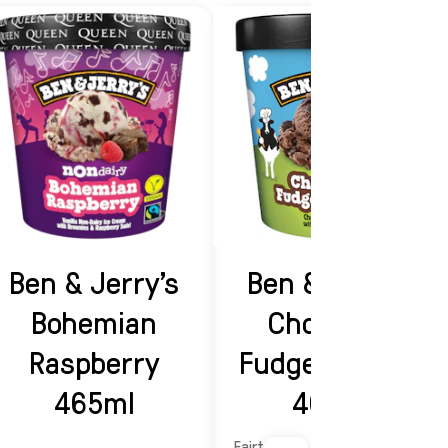
Ben & Jerry's
Ben & Jerry's
Bohemian
Chocolate
Raspberry
Fudge Brownie
465ml
465ml
Fairtrade čokoládová zmrzlina