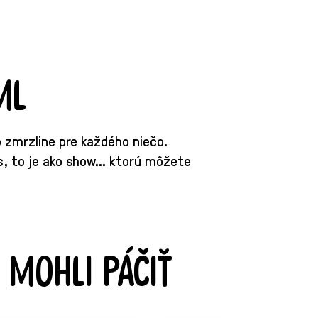
ml
to zmrzline pre každého niečo.
, to je ako show... ktorú môžete
 mohli páčiť