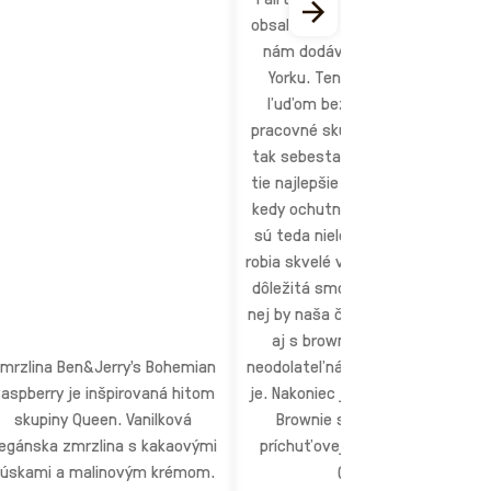
obsahuje kúsky brownies, ktoré
nám dodáva pekár z update
Yorku. Ten navyše pomáha
ľuďom bez domova získať
pracovné skúsenosti a stať sa
tak sebestačnými (tiež vyrába
tie najlepšie brownies, aké sme
kedy ochutnali). Naše brownies
sú teda nielen skvelé, ale ešte
robia skvelé veci. Ďalej je pre nás
dôležitá smotana, pretože bez
nej by naša čokoládová zmrzlina
aj s brownies nebola taká
mrzlina Ben&Jerry's Bohemian
neodolateľná, ako v skutočnosti
aspberry je inšpirovaná hitom
je. Nakoniec je Chocolate Fudge
skupiny Queen. Vanilková
Brownie súčasťou našej
egánska zmrzlina s kakaovými
príchuťovej Fairtrade rodinky
kúskami a malinovým krémom.
(hurá!).