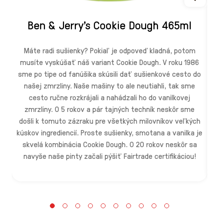
Ben & Jerry's Cookie Dough 465ml
Máte radi sušienky? Pokiaľ je odpoveď kladná, potom
musíte vyskúšať náš variant Cookie Dough. V roku 1986
sme po tipe od fanúšika skúsili dať sušienkové cesto do
našej zmrzliny. Naše mašiny to ale neutiahli, tak sme
cesto ručne rozkrájali a nahádzali ho do vanilkovej
zmrzliny. O 5 rokov a pár tajných techník neskôr sme
došli k tomuto zázraku pre všetkých milovníkov veľkých
kúskov ingrediencií. Proste sušienky, smotana a vanilka je
skvelá kombinácia Cookie Dough. O 20 rokov neskôr sa
s
navyše naše pinty začali pýšiť Fairtrade certifikáciou!