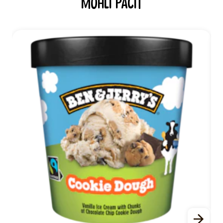
mohli páčiť