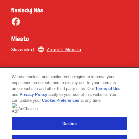
Nasleduj Nás
Miesto
Slovensko |
Zmeniť Miesto
© 2026 Copyright | The Magnum Ice Cream Company.
We use cookies and similar technologies to improve your
experience on our site and to display ads to your interests
on our website and other third-party sites. Our
Terms of Use
and
Privacy Policy
apply to your use of this website. You
can update your
Cookie Preferences
at any time.
AdChoices
Link opens in same tab
Decline