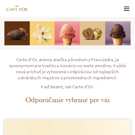
Menu
Carte d’Or, známa značka pôvodom z Francúzska, je
synonymom pre kvalitu a inováciu vo svete zmrzliny. Každá
nová príchuť je vytvorená s inšpiráciou od najlepších
cukrárskych majstrov z prvotriednych ingrediencií.
Keď dezert, tak Carte d’Or.
Odporúčanie vybrané pre vás