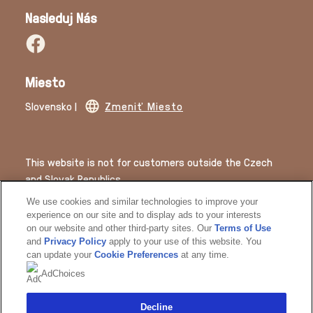
Kontakt
Nasleduj Nás
Miesto
Slovensko |
Zmeniť Miesto
This website is not for customers outside the Czech
and Slovak Republics.
We use cookies and similar technologies to improve your
experience on our site and to display ads to your interests
© 2026 Copyright | The Magnum Ice Cream Company.
on our website and other third-party sites. Our
Terms of Use
and
Privacy Policy
apply to your use of this website. You
can update your
Cookie Preferences
at any time.
AdChoices
Decline