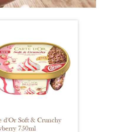
e d'Or Soft & Crunchy
wberry 750ml