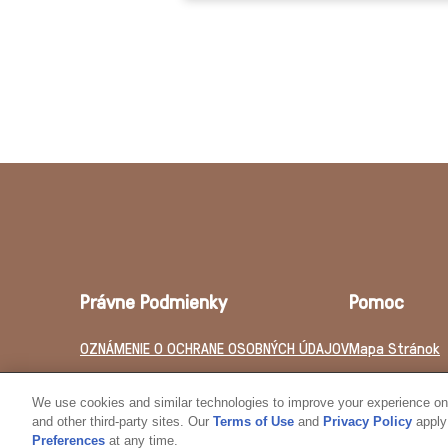
Právne Podmienky
Pomoc
OZNÁMENIE O OCHRANE OSOBNÝCH ÚDAJOV
Mapa Stránok
Právne Dojednanie
Kontakt
We use cookies and similar technologies to improve your experience on o
Oznámenie O Súboroch Cookie
and other third-party sites. Our
Terms of Use
and
Privacy Policy
apply 
Preferences
at any time.