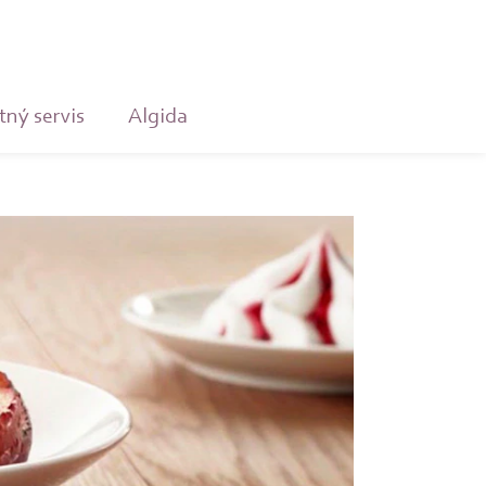
tný servis
Algida