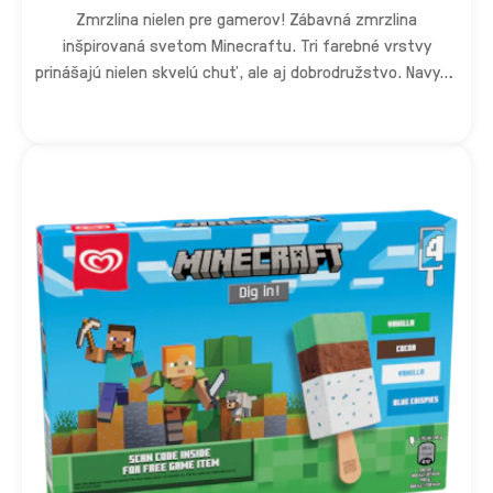
Zmrzlina nielen pre gamerov! Zábavná zmrzlina
inšpirovaná svetom Minecraftu. Tri farebné vrstvy
prinášajú nielen skvelú chuť, ale aj dobrodružstvo. Navyše
vo vnútri nájdeš kód, ktorý ti odomkne herný doplnok pre
tvoju postavu – zadarmo! Stačí ho naskenovať a pustiť
sa do hry (platné od mája 2026).