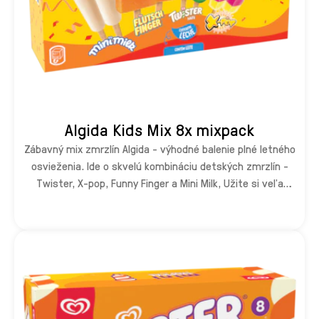
Algida Kids Mix 8x mixpack
Zábavný mix zmrzlín Algida - výhodné balenie plné letného
osvieženia. Ide o skvelú kombináciu detských zmrzlín -
Twister, X-pop, Funny Finger a Mini Milk, Užite si veľa
zábavy s týmto osviežujúcim multibalením! Vyskúšajte aj
naše ďalšie detské zmrzliny - napríklad Twister!