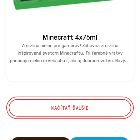
Minecraft 4x75ml
Zmrzlina nielen pre gamerov! Zábavná zmrzlina
inšpirovaná svetom Minecraftu. Tri farebné vrstvy
prinášajú nielen skvelú chuť, ale aj dobrodružstvo. Navyše
vo vnútri nájdeš kód, ktorý ti odomkne herný doplnok pre
tvoju postavu – zadarmo! Stačí ho naskenovať a pustiť
sa do hry (platné od mája 2026).
NAČÍTAŤ ĎALŠIE