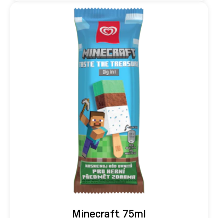
Doprajte si unikátne osvieženie s každým sústom, v
praktickom rodinnom balení.
Minecraft 75ml