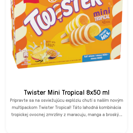
Twister Mini Tropical 8x50 ml
Pripravte sa na osviežujúcu explóziu chutí s naším novým
multipackom Twister Tropical! Táto lahodná kombinácia
tropickej ovocnej zmrzliny z maracuju, manga a broskýň,
ovocnej ananásovej zmrzliny a zmrzliny s vanilkovou
príchuťou na rastlinnej báze vás prenesie priamo do raja!