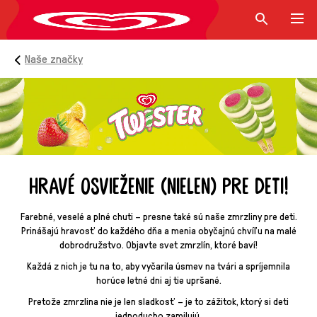
Naše značky
hravé osvieženie (nielen) pre deti!
Farebné, veselé a plné chuti – presne také sú naše zmrzliny pre deti.
Prinášajú hravosť do každého dňa a menia obyčajnú chvíľu na malé
dobrodružstvo. Objavte svet zmrzlín, ktoré baví!
Každá z nich je tu na to, aby vyčarila úsmev na tvári a spríjemnila
horúce letné dni aj tie upršané.
Pretože zmrzlina nie je len sladkosť – je to zážitok, ktorý si deti
jednoducho zamilujú.