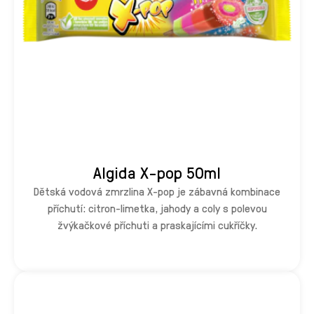
Algida X-pop 50ml
Dětská vodová zmrzlina X-pop je zábavná kombinace
příchutí: citron-limetka, jahody a coly s polevou
žvýkačkové příchuti a praskajícími cukříčky.