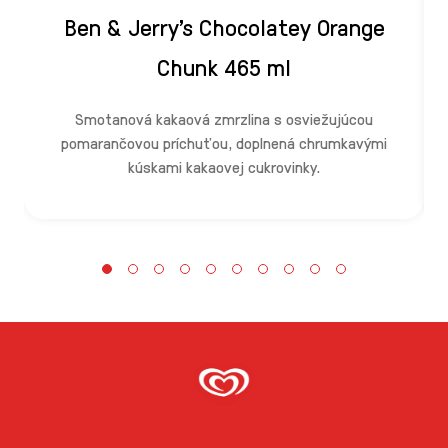
Ben & Jerry's Chocolatey Orange
Chunk 465 ml
Smotanová kakaová zmrzlina s osviežujúcou
pomarančovou príchuťou, doplnená chrumkavými
kúskami kakaovej cukrovinky.
k