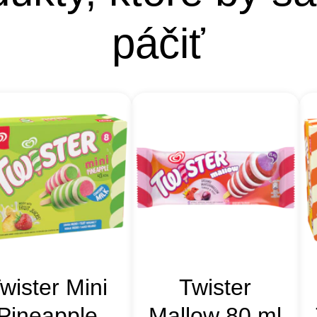
páčiť
wister Mini
Twister
Pineapple
Mallow 80 ml