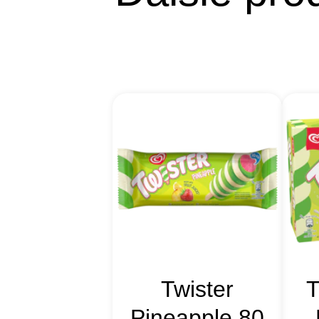
Twister
T
Pineapple 80