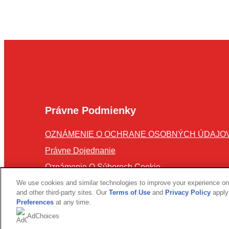
Právne Podmienky
OZNÁMENIE O OCHRANE OSOBNÝCH ÚDAJO
Nastavenia súborov cookie
Právne Dojednanie
Oznámenie O Súboroch Cookie
We use cookies and similar technologies to improve your experience on o
and other third-party sites. Our
Terms of Use
and
Privacy Policy
apply 
Prístupnosť
Preferences
at any time.
AdChoices