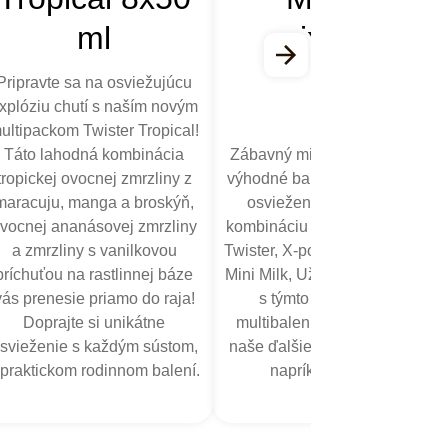
ml
mixpack
Pripravte sa na osviežujúcu
xplóziu chutí s naším novým
ultipackom Twister Tropical!
Táto lahodná kombinácia
Zábavný mix zmrzlín Algida -
tropickej ovocnej zmrzliny z
výhodné balenie plné letného
maracuju, manga a broskýň,
osvieženia. Ide o skvelú
vocnej ananásovej zmrzliny
kombináciu detských zmrzlín -
a zmrzliny s vanilkovou
Twister, X-pop, Funny Finger a
príchuťou na rastlinnej báze
Mini Milk, Užite si veľa zábavy
vás prenesie priamo do raja!
s týmto osviežujúcim
Doprajte si unikátne
multibalením! Vyskúšajte aj
svieženie s každým sústom,
naše ďalšie detské zmrzliny -
 praktickom rodinnom balení.
napríklad Twister!