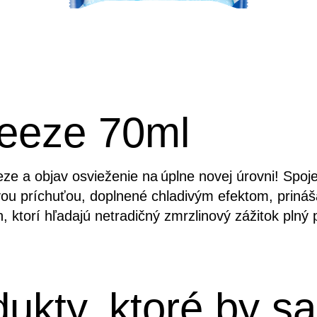
reeze 70ml
eze a objav osvieženie na úplne novej úrovni! Spoje
u príchuťou, doplnené chladivým efektom, prináša
, ktorí hľadajú netradičný zmrzlinový zážitok plný
dukty, ktoré by s