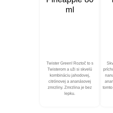
ml
Twister Green! Roztoč to s
Skv
Twisterom a uži si skvelú
prích
kombináciu jahodovej,
nanu
citrónovej a ananásovej
anan
zmrzliny. Zmrzlina je bez
tomto
lepku.