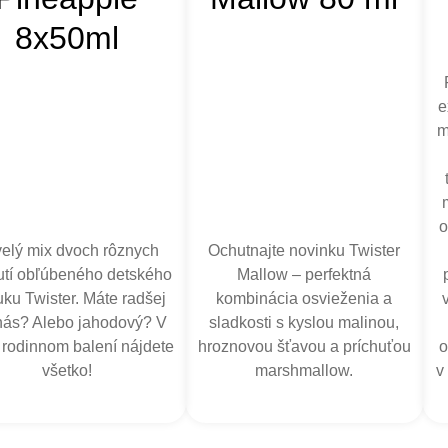
8x50ml
e
m
o
elý mix dvoch rôznych
Ochutnajte novinku Twister
utí obľúbeného detského
Mallow – perfektná
ku Twister. Máte radšej
kombinácia osvieženia a
ás? Alebo jahodový? V
sladkosti s kyslou malinou,
 rodinnom balení nájdete
hroznovou šťavou a príchuťou
o
všetko!
marshmallow.
v