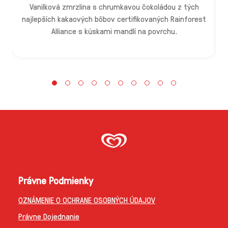
Vanilková zmrzlina s chrumkavou čokoládou z tých
L
najlepších kakaových bôbov certifikovaných Rainforest
Alliance s kúskami mandlí na povrchu.
Právne Podmienky
OZNÁMENIE O OCHRANE OSOBNÝCH ÚDAJOV
Právne Dojednanie