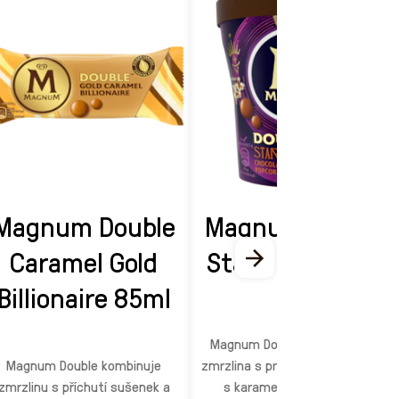
Magnum Double
Magnum Double
Caramel Gold
Starchaser 440
Billionaire 85ml
ml
Magnum Double Starchaser -
Magnum Double kombinuje
zmrzlina s príchuťou POPCORNU,
zmrzlinu s příchutí sušenek a
s karamelovým krémom,