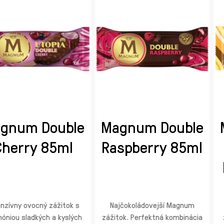
gnum Double
Magnum Double
Cherry 85ml
Raspberry 85ml
enzívny ovocný zážitok s
Najčokoládovejší Magnum
óniou sladkých a kyslých
zážitok. Perfektná kombinácia