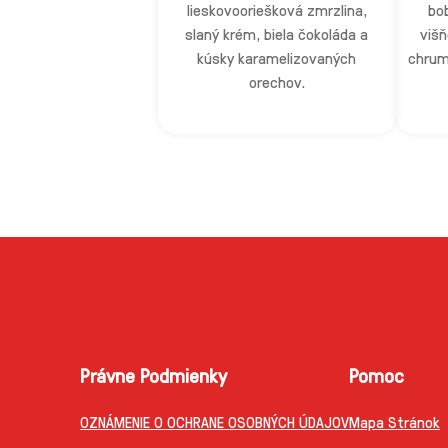
lieskovooriešková zmrzlina,
bo
slaný krém, biela čokoláda a
višň
kúsky karamelizovaných
chrum
orechov.
Právne Podmienky
Pomoc
OZNÁMENIE O OCHRANE OSOBNÝCH ÚDAJOV
Mapa Stránok