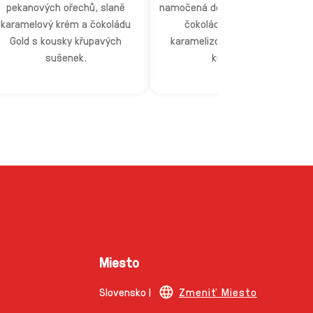
pekanových ořechů, slaně
namočená do ikonickej mliečnej
karamelový krém a čokoládu
čokolády a posypaná
Gold s kousky křupavých
karamelizovanými kúskami
sušenek.
kukurice.
Miesto
Slovensko |
Zmeniť Miesto