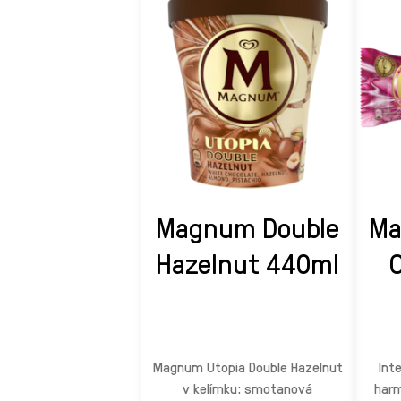
Magnum Double
Ma
Hazelnut 440ml
Magnum Utopia Double Hazelnut
Int
v kelímku: smotanová
harm