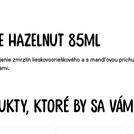
e Hazelnut 85ml
nie zmrzlín lieskovoorieškového a s mandľovou príchu
ami.
ukty, ktoré by sa vám